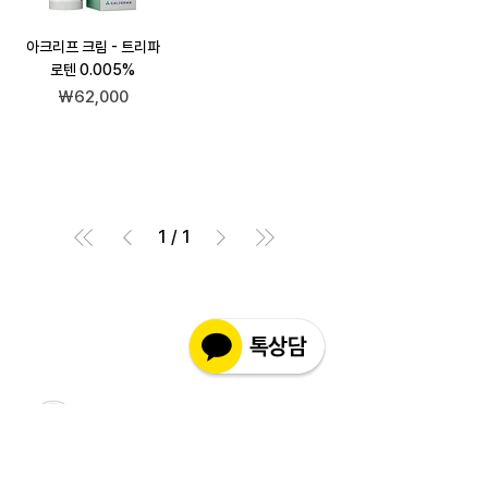
아크리프 크림 - 트리파
로텐 0.005%
가격
₩62,000
1
/
1
고객상담센터(CS)
월-금 : 10:30-18:30
​주말 & 공휴일 : 휴무
인코몰은 제품을 직접 제조,생산하여 판매하는 사이트가