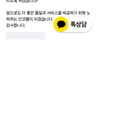
리도록 하겠습니다!
앞으로도 더 좋은 품질과 서비스를 제공하기 위해 노
력하는 인코몰이 되겠습니다.
감사합니다.
Like
Reply
소개
실제 구매 고객님들의 솔직한 경험과 사용 후
기를 공유하는 공간 입니다. 제품 선택 전 가
장 궁금해하시는
...
더보기
고객상담센터(CS)
월-금 : 10:30-18:30
​주말 & 공휴일 : 휴무