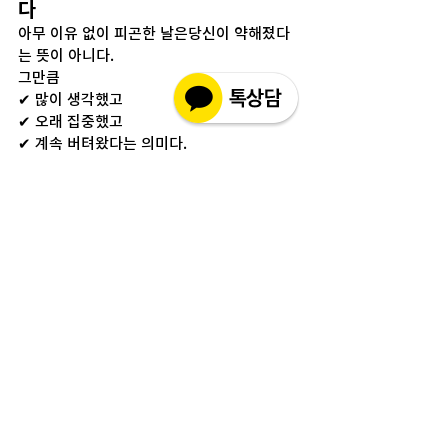
다
아무 이유 없이 피곤한 날은당신이 약해졌다
는 뜻이 아니다.
그만큼
✔ 많이 생각했고
✔ 오래 집중했고
✔ 계속 버텨왔다는 의미다.
그 피로를 무시하지 말고몸보다 먼저 
뇌를 쉬
게 해주는 선택
이 필요하다.
뇌가 쉬어야다시 에너지가 돌아온다.
매거진
전체 보기
최근 게시물