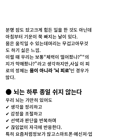
분명 잠도 잤고크게 힘든 일을 한 것도 아닌데
아침부터 기운이 쭉 빠지는 날이 있다.
몸은 움직일 수 있는데머리는 무겁고아무것
도 하기 싫은 느낌.
이럴 때 우리는 보통“체력이 떨어졌나?”“의
지가 약해졌나?”라고 생각하지만,사실 이 피
로의 정체는 
몸이 아니라 ‘뇌 피로’
인 경우가 
많다.
● 뇌는 하루 종일 쉬지 않는다
우리 뇌는 가만히 있어도
✔ 생각을 정리하고
✔ 감정을 조절하고
✔ 선택과 판단을 반복하며
✔ 끊임없이 자극에 반응한다.
특히 요즘처럼정보가 많고스마트폰·메신저·업