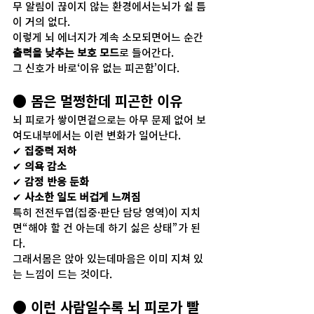
무 알림이 끊이지 않는 환경에서는뇌가 쉴 틈
이 거의 없다.
이렇게 뇌 에너지가 계속 소모되면어느 순간 
출력을 낮추는 보호 모드
로 들어간다.
그 신호가 바로‘이유 없는 피곤함’이다.
● 몸은 멀쩡한데 피곤한 이유
뇌 피로가 쌓이면겉으로는 아무 문제 없어 보
여도내부에서는 이런 변화가 일어난다.
✔ 
집중력 저하
✔ 
의욕 감소
✔ 
감정 반응 둔화
✔ 
사소한 일도 버겁게 느껴짐
특히 전전두엽(집중·판단 담당 영역)이 지치
면“해야 할 건 아는데 하기 싫은 상태”가 된
다.
그래서몸은 앉아 있는데마음은 이미 지쳐 있
는 느낌이 드는 것이다.
● 이런 사람일수록 뇌 피로가 빨