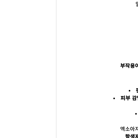
부작용이
피부 감
엑소아지
항생제