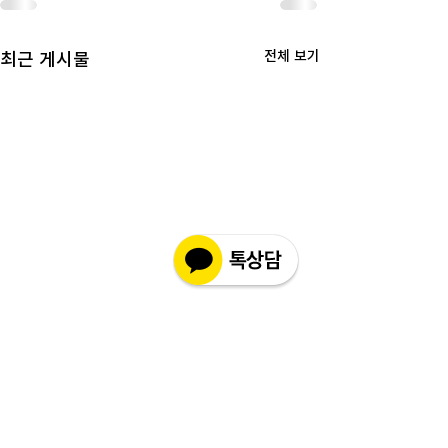
전체 보기
최근 게시물
🚨인코몰 사칭 사
안내
고객상담센터(CS)