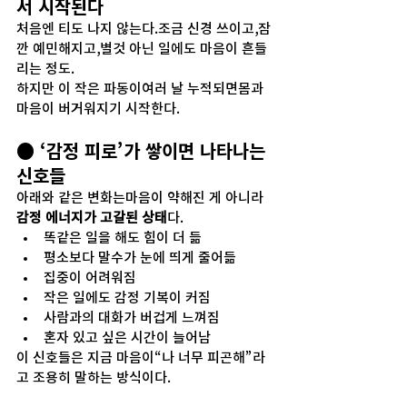
서 시작된다
처음엔 티도 나지 않는다.조금 신경 쓰이고,잠
깐 예민해지고,별것 아닌 일에도 마음이 흔들
리는 정도.
하지만 이 작은 파동이여러 날 누적되면몸과 
마음이 버거워지기 시작한다.
● ‘감정 피로’가 쌓이면 나타나는 
신호들
아래와 같은 변화는마음이 약해진 게 아니라
감정 에너지가 고갈된 상태
다.
똑같은 일을 해도 힘이 더 듦
평소보다 말수가 눈에 띄게 줄어듦
집중이 어려워짐
작은 일에도 감정 기복이 커짐
사람과의 대화가 버겁게 느껴짐
혼자 있고 싶은 시간이 늘어남
이 신호들은 지금 마음이“나 너무 피곤해”라
고 조용히 말하는 방식이다.