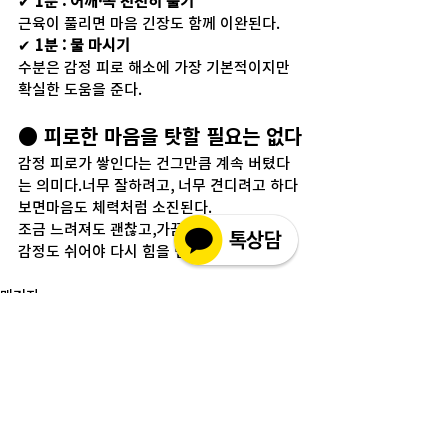
✔ 
1분 : 어깨·목 천천히 풀기
근육이 풀리면 마음 긴장도 함께 이완된다.
✔ 
1분 : 물 마시기
수분은 감정 피로 해소에 가장 기본적이지만 
확실한 도움을 준다.
● 피로한 마음을 탓할 필요는 없다
감정 피로가 쌓인다는 건그만큼 계속 버텼다
는 의미다.너무 잘하려고, 너무 견디려고 하다 
보면마음도 체력처럼 소진된다.
조금 느려져도 괜찮고,가끔 멈춰도 괜찮다.
감정도 쉬어야 다시 힘을 낸다.
매거진
전체 보기
최근 게시물