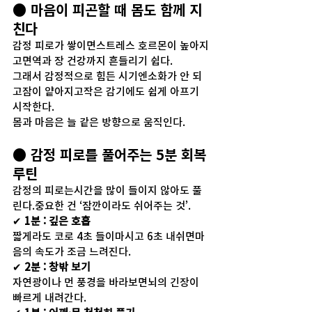
● 마음이 피곤할 때 몸도 함께 지
친다
감정 피로가 쌓이면스트레스 호르몬이 높아지
고면역과 장 건강까지 흔들리기 쉽다.
그래서 감정적으로 힘든 시기엔소화가 안 되
고잠이 얕아지고작은 감기에도 쉽게 아프기 
시작한다.
몸과 마음은 늘 같은 방향으로 움직인다.
● 감정 피로를 풀어주는 5분 회복 
루틴
감정의 피로는시간을 많이 들이지 않아도 풀
린다.중요한 건 ‘잠깐이라도 쉬어주는 것’.
✔ 
1분 : 깊은 호흡
짧게라도 코로 4초 들이마시고 6초 내쉬면마
음의 속도가 조금 느려진다.
✔ 
2분 : 창밖 보기
자연광이나 먼 풍경을 바라보면뇌의 긴장이 
빠르게 내려간다.