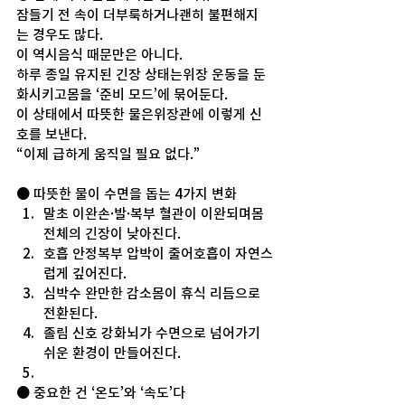
잠들기 전 속이 더부룩하거나괜히 불편해지
는 경우도 많다.
이 역시음식 때문만은 아니다.
하루 종일 유지된 긴장 상태는위장 운동을 둔
화시키고몸을 ‘준비 모드’에 묶어둔다.
이 상태에서 따뜻한 물은위장관에 이렇게 신
호를 보낸다.
“이제 급하게 움직일 필요 없다.”
● 따뜻한 물이 수면을 돕는 4가지 변화
말초 이완손·발·복부 혈관이 이완되며몸 
전체의 긴장이 낮아진다.
호흡 안정복부 압박이 줄어호흡이 자연스
럽게 깊어진다.
심박수 완만한 감소몸이 휴식 리듬으로 
전환된다.
졸림 신호 강화뇌가 수면으로 넘어가기 
쉬운 환경이 만들어진다.
● 중요한 건 ‘온도’와 ‘속도’다