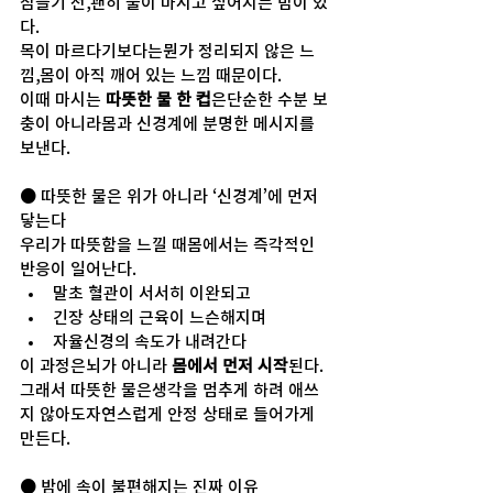
잠들기 전,괜히 물이 마시고 싶어지는 밤이 있
다.
목이 마르다기보다는뭔가 정리되지 않은 느
낌,몸이 아직 깨어 있는 느낌 때문이다.
이때 마시는 
따뜻한 물 한 컵
은단순한 수분 보
충이 아니라몸과 신경계에 분명한 메시지를 
보낸다.
● 따뜻한 물은 위가 아니라 ‘신경계’에 먼저 
닿는다
우리가 따뜻함을 느낄 때몸에서는 즉각적인 
반응이 일어난다.
말초 혈관이 서서히 이완되고
긴장 상태의 근육이 느슨해지며
자율신경의 속도가 내려간다
이 과정은뇌가 아니라 
몸에서 먼저 시작
된다.
그래서 따뜻한 물은생각을 멈추게 하려 애쓰
지 않아도자연스럽게 안정 상태로 들어가게 
만든다.
● 밤에 속이 불편해지는 진짜 이유