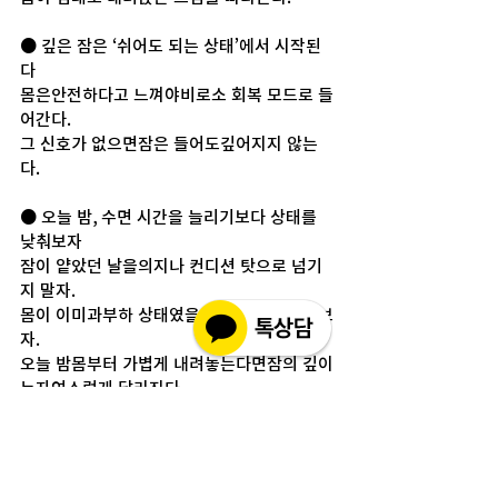
● 깊은 잠은 ‘쉬어도 되는 상태’에서 시작된
다
몸은안전하다고 느껴야비로소 회복 모드로 들
어간다.
그 신호가 없으면잠은 들어도깊어지지 않는
다.
● 오늘 밤, 수면 시간을 늘리기보다 상태를 
낮춰보자
잠이 얕았던 날을의지나 컨디션 탓으로 넘기
지 말자.
몸이 이미과부하 상태였을 가능성을 떠올려보
자.
오늘 밤몸부터 가볍게 내려놓는다면잠의 깊이
는자연스럽게 달라진다.
매거진