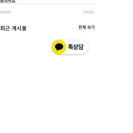
공지사항
전체 보기
최근 게시물
🚨인코몰 사칭 사