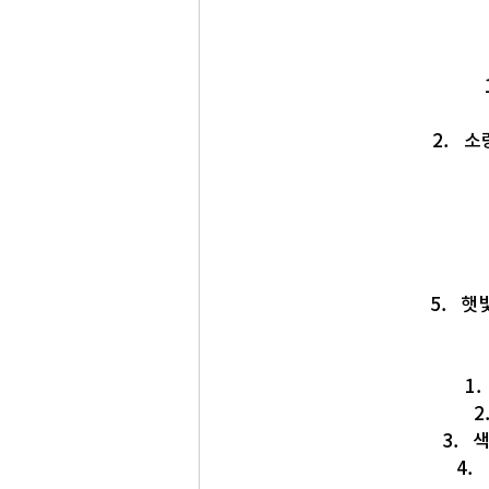
소
햇
색