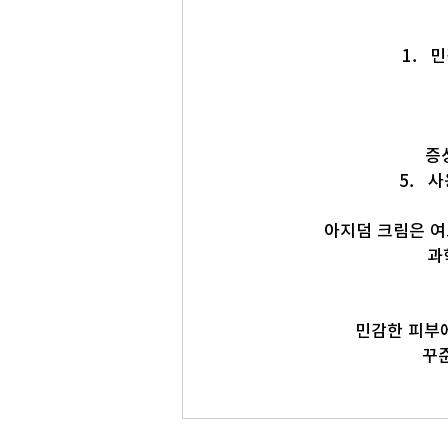
민
증
사
아지덤 크림은 여
과
 민감한 피부
 꾸