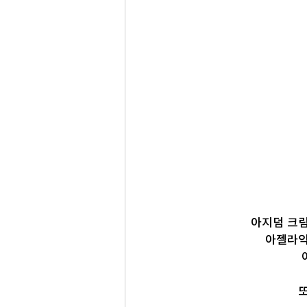
아지덤 크림
 아젤라
또