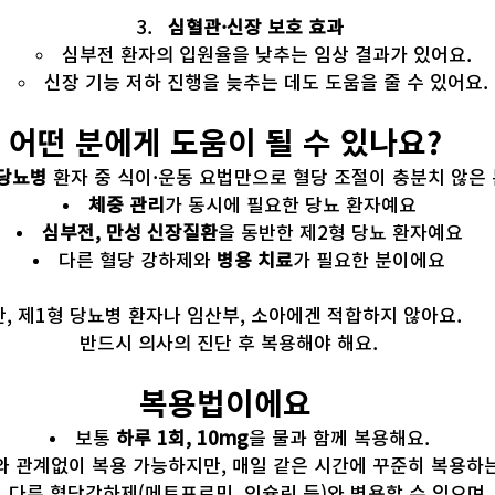
심혈관·신장 보호 효과
심부전 환자의 입원율을 낮추는 임상 결과가 있어요.
신장 기능 저하 진행을 늦추는 데도 도움을 줄 수 있어요.
어떤 분에게 도움이 될 수 있나요?
 당뇨병
 환자 중 식이·운동 요법만으로 혈당 조절이 충분치 않은
체중 관리
가 동시에 필요한 당뇨 환자예요
심부전, 만성 신장질환
을 동반한 제2형 당뇨 환자예요
다른 혈당 강하제와 
병용 치료
가 필요한 분이에요
단, 제1형 당뇨병 환자나 임산부, 소아에겐 적합하지 않아요.
 반드시 의사의 진단 후 복용해야 해요.
복용법이에요
보통 
하루 1회, 10mg
을 물과 함께 복용해요.
와 관계없이 복용 가능하지만, 매일 같은 시간에 꾸준히 복용하는
다른 혈당강하제(메트포르민, 인슐린 등)와 병용할 수 있으며,