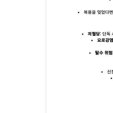
복용을 잊었다면
저혈당
: 단독
요로감염
탈수 위험
신