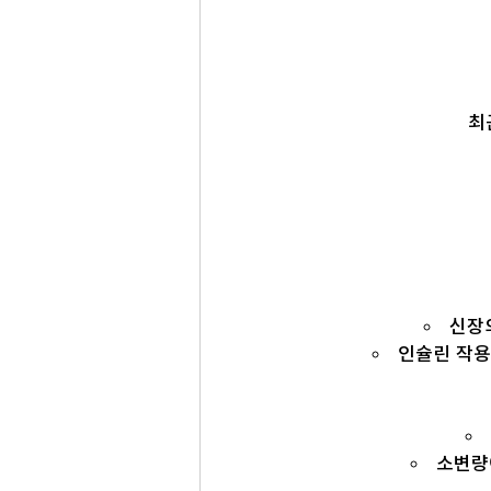
최
신장의
인슐린 작용
소변량