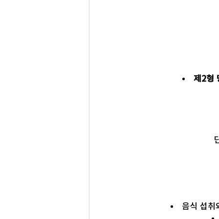
제2형
음식 섭취