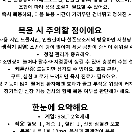
조합에 따라 용량 조절이 필요할 수 있어요.
 
즉시 복용
하되, 다음 복용 시간이 가까우면 건너뛰고 정해진 
복용 시 주의할 점이에요
 사용 시엔 드물지만, 인슐린이나 설폰요소제와 병용하면 저혈당
·생식기 감염
: 소변에 당이 많아져 세균·곰팡이 증식이 쉬워질 수
청결 관리가 중요해요.
: 소변량이 늘어나 탈수·어지럼증이 생길 수 있어 충분히 수분 
케톤산증
: 드물지만 심각할 수 있어요. 호흡 곤란, 
구토, 심한 피로가 느껴지면 즉시 진료가 필요해요.
장 기능이 많이 떨어진 환자에겐 효과가 줄고 부작용 위험이 커져
정기적인 신장 기능 검사와 함께 복용 여부를 판단해야 해요.
한눈에 요약해요
계열
: SGLT-2 억제제
작용
: 혈당 ↓, 체중 ↓, 혈압 ↓, 신장·심혈관 보호
복용
: 하루 1회 10mg, 음식과 관계없이 복용