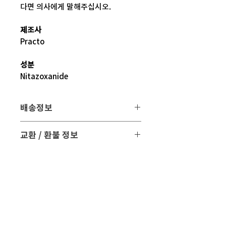
다면 의사에게 말해주십시오.
제조사
Practo
성분
Nitazoxanide
배송정보
배송 방법
: 택배 배송
교환 / 환불 정보
배송 비용
: 무료 (대한민국, 일본 이외 국
- 파손 또는 손상된 제품을 받으신 경우
가는 3만원)
파손된 제품 사진과 함께 문의 주시면 조
치해 드리겠습니다.
평균 배송기간
: 4 ~ 5주
해외 배송 특성상 현지 배송 상황, 통관,
- 표준약관에 의거하여 교환 및 환불은
비행기 운행 등의
제품수령일로부터 7일 이내에 교환 및 환
다양한 문제로 실제 배송기간과 차이가
불이 가능합니다.
있을 수 있습니다.