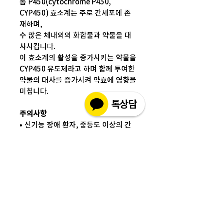
롬 P450(cytochrome P450,
CYP450) 효소계는 주로 간세포에 존
재하며,
수 많은 체내외의 화합물과 약물을 대
사시킵니다.
이 효소계의 활성을 증가시키는 약물을
CYP450 유도제라고 하며 함께 투여한
약물의 대사를 증가시켜 약효에 영향을
미칩니다.
주의사항
• 신기능 장애 환자, 중등도 이상의 간
기능 장애 환자, 디곡신과 같은 심장약
을 복용하는 심부전 환자, 부정맥 환자
에게는 신중히 투여하십시오.
• 고용량을 한번에 투여한 환자나 대량
의 기생충을 가지고 있는 환자에서 부
작용이 자주 또는 심하게 나타날 수 있
습니다.
• 유충이 뇌에 감염을 일으킨 뇌낭충증