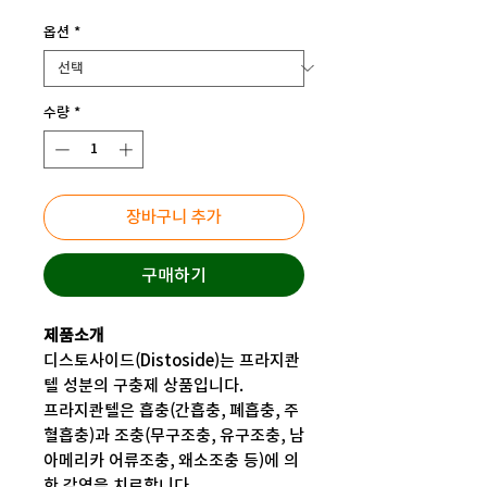
격
옵션
*
수량
*
장바구니 추가
구매하기
제품소개
디스토사이드(Distoside)는 프라지콴
텔 성분의 구충제 상품입니다.
프라지콴텔은 흡충(간흡충, 폐흡충, 주
혈흡충)과 조충(무구조충, 유구조충, 남
아메리카 어류조충, 왜소조충 등)에 의
한 감염을 치료합니다.