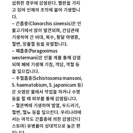
섭취한 경우에 감염된다. 빨판을 가지
고 있어 인체의 조직에 붙어 기생합니
다.
– 간흡충(Clonorchis sinensis)은 민
물고기에서 많이 발견되며, 간담관에
기생하여 간 비대, 복수, 황달 야맹증,
혈변, 장출혈 등을 유발합니다.
– 폐흡충(Paragonimus
westermani)은 민물 게를 통해 감염
되며 폐에 기생해 기침, 객담, 객혈 등
을 일으킵니다.
– 주혈흡충(Schistosoma mansoni,
S. haematobium, S. japonicum 등)
은 오염된 물에서 작업을 하거나 수영
등을 할 때 피부를 통해 감염됩니다.
– 혈관벽에 기생하여 발열, 두드러기,
혈변, 혈뇨 등을 일으킨다. 우리나라에
서는 아직도 간흡충에 의한 감염(간디
스토마) 유병률이 상대적으로 높은 편
입니다.