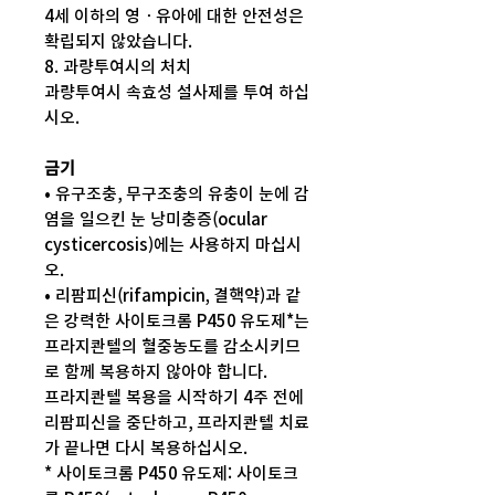
4세 이하의 영ㆍ유아에 대한 안전성은
확립되지 않았습니다.
8. 과량투여시의 처치
과량투여시 속효성 설사제를 투여 하십
시오.
금기
• 유구조충, 무구조충의 유충이 눈에 감
염을 일으킨 눈 낭미충증(ocular
cysticercosis)에는 사용하지 마십시
오.
• 리팜피신(rifampicin, 결핵약)과 같
은 강력한 사이토크롬 P450 유도제*는
프라지콴텔의 혈중농도를 감소시키므
로 함께 복용하지 않아야 합니다.
프라지콴텔 복용을 시작하기 4주 전에
리팜피신을 중단하고, 프라지콴텔 치료
가 끝나면 다시 복용하십시오.
* 사이토크롬 P450 유도제: 사이토크