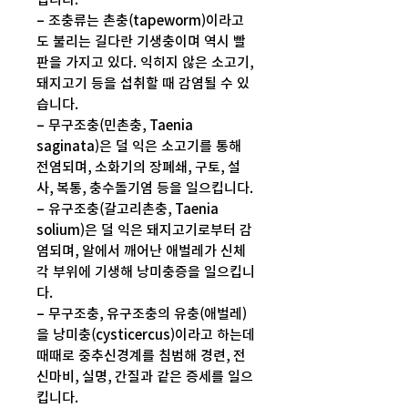
– 조충류는 촌충(tapeworm)이라고
도 불리는 길다란 기생충이며 역시 빨
판을 가지고 있다. 익히지 않은 소고기,
돼지고기 등을 섭취할 때 감염될 수 있
습니다.
– 무구조충(민촌충, Taenia
saginata)은 덜 익은 소고기를 통해
전염되며, 소화기의 장폐쇄, 구토, 설
사, 복통, 충수돌기염 등을 일으킵니다.
– 유구조충(갈고리촌충, Taenia
solium)은 덜 익은 돼지고기로부터 감
염되며, 알에서 깨어난 애벌레가 신체
각 부위에 기생해 낭미충증을 일으킵니
다.
– 무구조충, 유구조충의 유충(애벌레)
을 낭미충(cysticercus)이라고 하는데
때때로 중추신경계를 침범해 경련, 전
신마비, 실명, 간질과 같은 증세를 일으
킵니다.