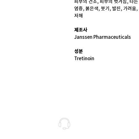
피부의 건조, 피부의 벗겨짐, 타
염증, 붉은색, 붓기, 발진, 가려움
저해
제조사
Janssen Pharmaceuticals
성분
Tretinoin
고객상담센터(CS)
월-금 : 10:30-18:30
​주말 & 공휴일 : 휴무