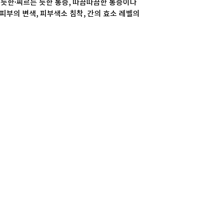
는 듯한·찌르는 듯한 통증, 따끔따끔한 통증이나
, 피부의 변색, 피부색소 침착, 간의 효소 레벨의