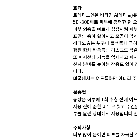
효과
트레티노인은 비타민 A(레티놀)유
50~300배로 피부에 강력한 턴 
피부 외층을 빠르게 성장시켜 피부
표면의 층이 얇아지고 모공이 막
레티노 A 는 누구나 혈액중에 극
항원 항체 반응등의 리스크도 적은
또 피지선의 기능을 억제하고 피
산의 분비를 높이는 작용도 있어 
니다.
미국에서는 여드름뿐만 아니라 주름
복용법
통상은 하루에 1회 취침 전에 여
사용 전에 순한 비누로 씻고 수건
부를 말린 상태에서 사용합니다.환
주의사항
너무 많이 붙이면 피부를 자극할 수