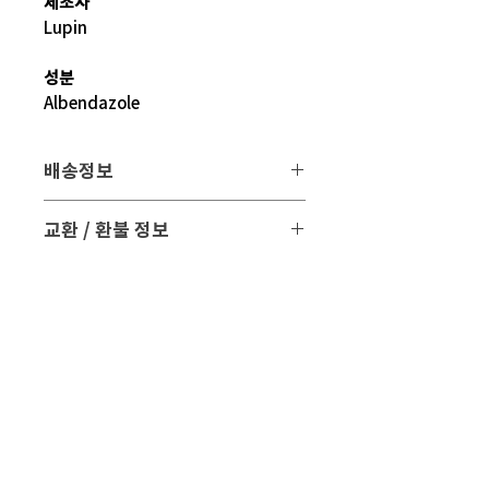
제조사
Lupin
성분
Albendazole
배송정보
배송 방법
: 택배 배송
교환 / 환불 정보
배송 비용
: 무료 (대한민국, 일본 이외 국
- 파손 또는 손상된 제품을 받으신 경우
가는 3만원)
파손된 제품 사진과 함께 문의 주시면 조
치해 드리겠습니다.
평균 배송기간
: 4 ~ 5주
해외 배송 특성상 현지 배송 상황, 통관,
- 표준약관에 의거하여 교환 및 환불은
비행기 운행 등의
제품수령일로부터 7일 이내에 교환 및 환
다양한 문제로 실제 배송기간과 차이가
불이 가능합니다.
있을 수 있습니다.
현지 상황 등에 따라 배송이 지연될 수도
- 만일 단순변심으로 교환 및 반품을 원하
있습니다.
시면 반품 택배비 및 왕복 해외배송료가
배송기간을 참고 하시어 주문해 주시면