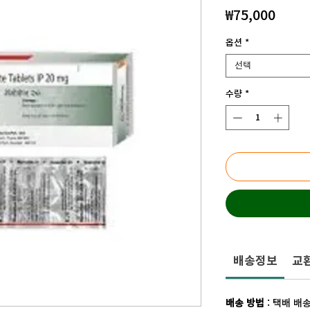
가
₩75,000
격
옵션
*
선택
수량
*
배송정보
교환
배송 방법
: 택배 배