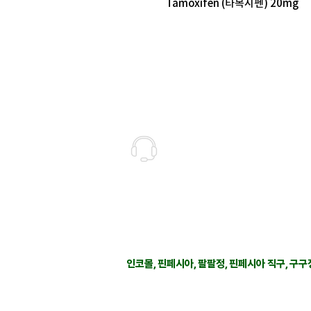
Tamoxifen (타목시펜) 20mg
고객상담센터(CS)
월-금 : 10:30-18:30
​주말 & 공휴일 : 휴무
인코몰은 제품을 직접 제조,생산하여 판매하는
고객지원 관련 문의 사항은 사이트 우측에 위
인코몰은 재고를 보유하지않으며 개인적인 자
인코몰, 핀페시아, 팔팔정, 핀페시아 직구, 구구