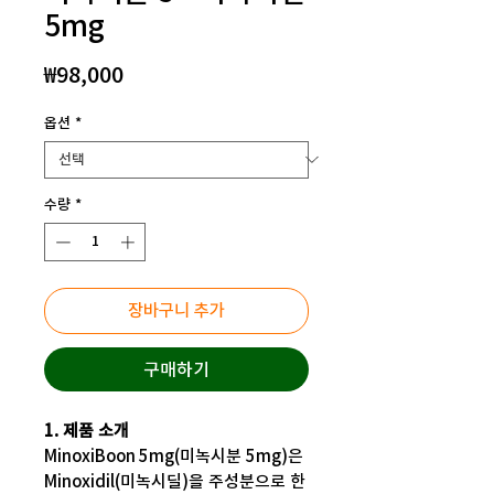
5mg
가
₩98,000
격
옵션
*
수량
*
장바구니 추가
구매하기
1. 제품 소개
MinoxiBoon 5mg(미녹시분 5mg)은
Minoxidil(미녹시딜)을 주성분으로 한