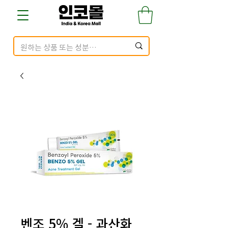
벤조 5% 겔 - 과산화