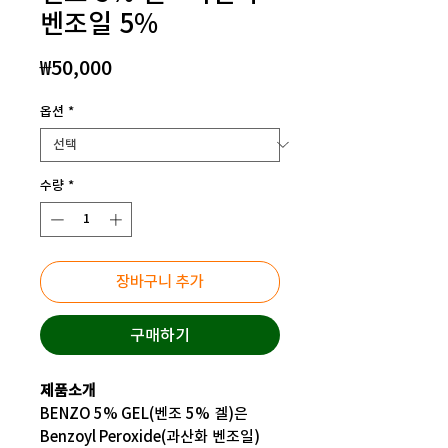
벤조일 5%
가
₩50,000
격
옵션
*
수량
*
장바구니 추가
구매하기
제품소개
BENZO 5% GEL(벤조 5% 겔)은
Benzoyl Peroxide(과산화 벤조일)