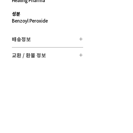
Healing Pharma
성분
Benzoyl Peroxide
배송정보
배송 방법
: 택배 배송
교환 / 환불 정보
배송 비용
: 무료 (대한민국, 일본 이외 국
- 파손 또는 손상된 제품을 받으신 경우
가는 3만원)
파손된 제품 사진과 함께 문의 주시면 조
치해 드리겠습니다.
평균 배송기간
: 4 ~ 5주
해외 배송 특성상 현지 배송 상황, 통관,
- 표준약관에 의거하여 교환 및 환불은
비행기 운행 등의
제품수령일로부터 7일 이내에 교환 및 환
다양한 문제로 실제 배송기간과 차이가
불이 가능합니다.
있을 수 있습니다.
현지 상황 등에 따라 배송이 지연될 수도
- 만일 단순변심으로 교환 및 반품을 원하
있습니다.
시면 반품 택배비 및 왕복 해외배송료가
배송기간을 참고 하시어 주문해 주시면
발생할 수 있습니다.
감사 드리겠습니다.