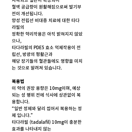
지속되고 혈관이 확장되어
혈액 공급량이 원활해짐으로써 발기부
전이 개선됩니다.
양성 전립선 비대증 치료에 대한 타다
라필의
정확한 약리작용은 아직 밝혀지지 않았
으나,
타다라필의 PDE5 효소 억제작용이 전
립선, 방광의 평활근과
해당 장기들의 혈관들에도 영향을 미치
는 것으로 알려져 있습니다.
복용법
이 약의 권장 용량은 10mg이며, 예상
되는 성 행위 전에 식사에 상관없이 복
용합니다.
“일반 정제와 달리 씹어서 복용하는 정
제 입니다.”
타다라필 (tadalafil) 10mg이 충분한
효과를 나타내지 않는