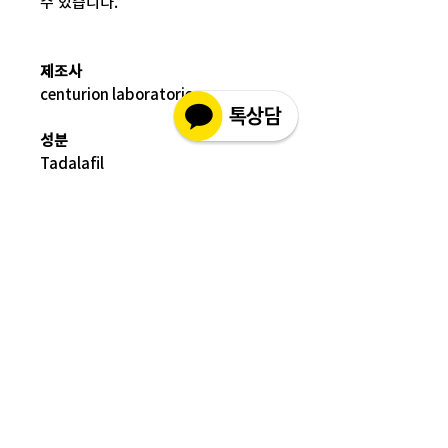
수 있습니다.
제조사
centurion laboratories
성분
Tadalafil
배송정보
배송 방법
: 택배 배송
교환 / 환불 정보
배송 비용
: 무료 (대한민국, 일본 이외 국
- 파손 또는 손상된 제품을 받으신 경우
가는 3만원)
파손된 제품 사진과 함께 문의 주시면 조
치해 드리겠습니다.
평균 배송기간
: 4 ~ 5주
해외 배송 특성상 현지 배송 상황, 통관,
- 표준약관에 의거하여 교환 및 환불은
비행기 운행 등의
제품수령일로부터 7일 이내에 교환 및 환
다양한 문제로 실제 배송기간과 차이가
불이 가능합니다.