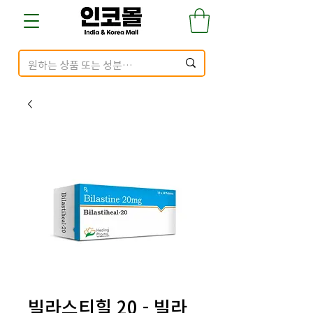
빌라스티힐 20 - 빌라