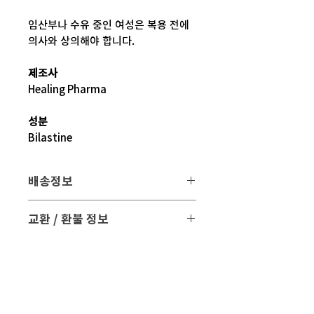
임산부나 수유 중인 여성은 복용 전에
의사와 상의해야 합니다.
제조사
Healing Pharma
성분
Bilastine
배송정보
배송 방법
: 택배 배송
교환 / 환불 정보
배송 비용
: 무료 (대한민국, 일본 이외 국
- 파손 또는 손상된 제품을 받으신 경우
가는 3만원)
파손된 제품 사진과 함께 문의 주시면 조
치해 드리겠습니다.
평균 배송기간
: 4 ~ 5주
해외 배송 특성상 현지 배송 상황, 통관,
- 표준약관에 의거하여 교환 및 환불은
비행기 운행 등의