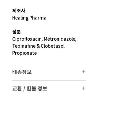
제조사
Healing Pharma
성분
Ciprofloxacin, Metronidazole,
Tebinafine & Clobetasol
Propionate
배송정보
배송 방법
: 택배 배송
교환 / 환불 정보
배송 비용
: 무료 (대한민국, 일본 이외 국
- 파손 또는 손상된 제품을 받으신 경우
가는 3만원)
파손된 제품 사진과 함께 문의 주시면 조
치해 드리겠습니다.
평균 배송기간
: 4 ~ 5주
해외 배송 특성상 현지 배송 상황, 통관,
- 표준약관에 의거하여 교환 및 환불은
비행기 운행 등의
제품수령일로부터 7일 이내에 교환 및 환
다양한 문제로 실제 배송기간과 차이가