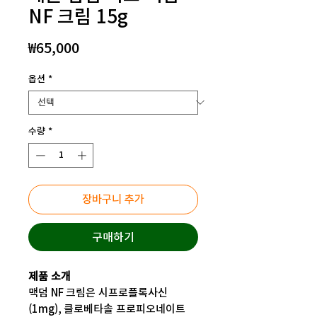
NF 크림 15g
가
₩65,000
격
옵션
*
수량
*
장바구니 추가
구매하기
제품 소개
맥덤 NF 크림은 시프로플록사신
(1mg), 클로베타솔 프로피오네이트