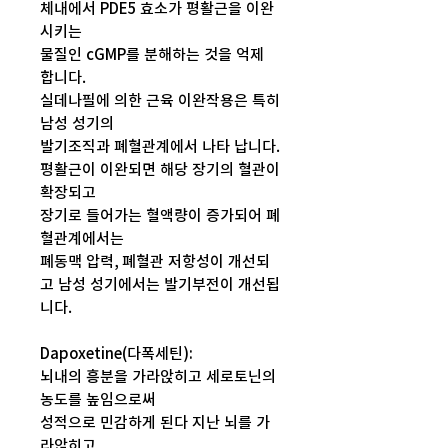
체내에서 PDE5 효소가 평활근을 이완
시키는
물질인 cGMP를 분해하는 것을 억제
합니다.
실데나필에 의한 근육 이완작용은 특히
남성 성기의
발기조직과 폐혈관계에서 나타 납니다.
평활근이 이완되면 해당 장기의 혈관이
확장되고
장기로 들어가는 혈액량이 증가되어 폐
혈관계에서는
폐동맥 압력, 폐혈관 저항성이 개선되
고 남성 성기에서는 발기부전이 개선됩
니다.
Dapoxetine(다폭세틴):
뇌내의 흥분을 가라앉히고 세로토닌의
농도를 높임으로써
성적으로 민감하게 된다 지난 뇌를 가
라앉히고