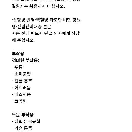
질환자는 복용하지 마십시오.
·신장병·빈혈·백혈병·과도한 비만·당뇨
병·전립선비대증 분은
사용 전에 반드시 단골 의사에게 상담
해 주십시오.
부작용
경미한 부작용
:
- 두통
- 소화불량
- 얼굴 홍조
- 어지러움
- 메스꺼움
- 코막힘
드문 부작용
:
- 심박수 불규칙
- 가슴 통증