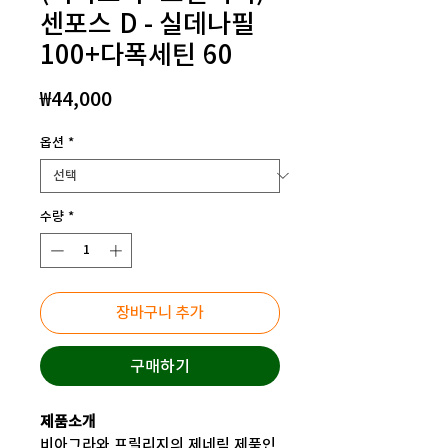
센포스 D - 실데나필
100+다폭세틴 60
가
₩44,000
격
옵션
*
수량
*
장바구니 추가
구매하기
제품소개
비아그라와 프릴리지의 제네릭 제품인