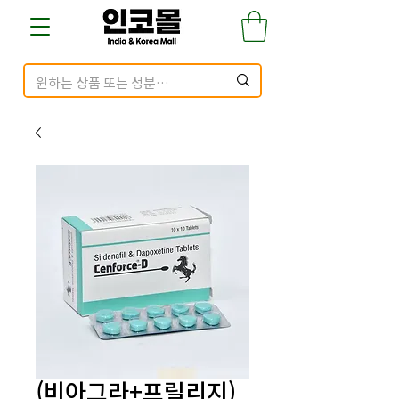
(비아그라+프릴리지)