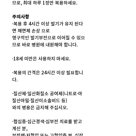
므로, 최대 하루 1정만 복용하세요.
주의사항
·복용 후 4시간 이상 발기가 유지 된다
면 해면체 손상 으로
영구적인 발기부전으로 이어질 수 있으
므로 바로 병원에 내원해야 합니다.
·18세 미만은 사용하지 마세요.
·복용의 간격은 24시간 이상 필요합니
다.
·질산제·일산화질소 공여제(니트로·아
질산아밀·질산이소솔비드 등)
와의 병용은 금지해 주십시오.
·협심증·심근경색·심부전 치료를 받고
계신 분,
부정맥·저혈압 또는 고혈압증 분, 심장