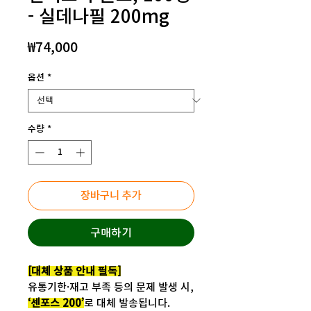
- 실데나필 200mg
가
₩74,000
격
옵션
*
수량
*
장바구니 추가
구매하기
[대체 상품 안내 필독]
유통기한·재고 부족 등의 문제 발생 시,
‘센포스 200’
로 대체 발송됩니다.