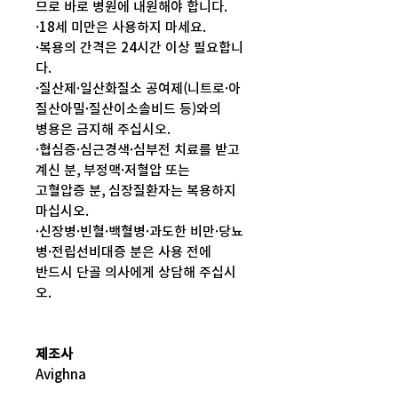
므로 바로 병원에 내원해야 합니다.
·18세 미만은 사용하지 마세요.
·복용의 간격은 24시간 이상 필요합니
다.
·질산제·일산화질소 공여제(니트로·아
질산아밀·질산이소솔비드 등)와의
병용은 금지해 주십시오.
·협심증·심근경색·심부전 치료를 받고
계신 분, 부정맥·저혈압 또는
고혈압증 분, 심장질환자는 복용하지
마십시오.
·신장병·빈혈·백혈병·과도한 비만·당뇨
병·전립선비대증 분은 사용 전에
반드시 단골 의사에게 상담해 주십시
오.
제조사
Avighna