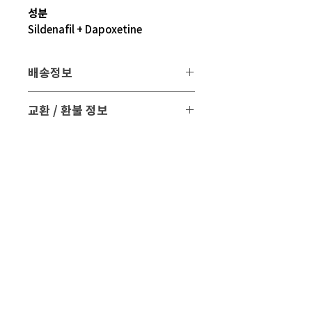
성분
Sildenafil + Dapoxetine
배송정보
배송 방법
: 택배 배송
교환 / 환불 정보
배송 비용
: 무료 (대한민국, 일본 이외 국
- 파손 또는 손상된 제품을 받으신 경우
가는 3만원)
파손된 제품 사진과 함께 문의 주시면 조
치해 드리겠습니다.
평균 배송기간
: 4 ~ 5주
해외 배송 특성상 현지 배송 상황, 통관,
- 표준약관에 의거하여 교환 및 환불은
비행기 운행 등의
제품수령일로부터 7일 이내에 교환 및 환
다양한 문제로 실제 배송기간과 차이가
불이 가능합니다.
있을 수 있습니다.
현지 상황 등에 따라 배송이 지연될 수도
- 만일 단순변심으로 교환 및 반품을 원하
있습니다.
시면 반품 택배비 및 왕복 해외배송료가
배송기간을 참고 하시어 주문해 주시면
발생할 수 있습니다.
감사 드리겠습니다.
- 수령 후 7일 이내라도 제품 포장의 손상