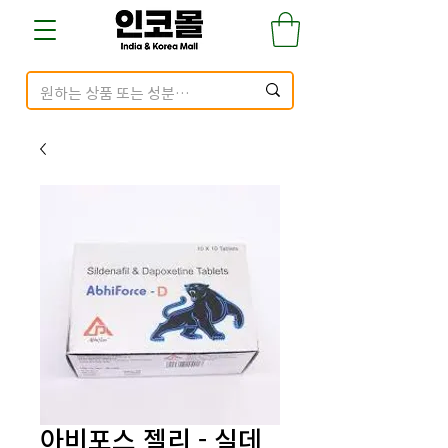
아비포스 젤리 - 실데