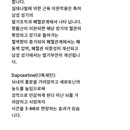
합니다.
실데나필에 의한 근육 이완작용은 특히
남성 성기의
발기조직과 폐혈관계에서 나타 납니다.
평활근이 이완되면 해당 장기의 혈관이
확장되고 장기로 들어가는
혈액량이 증가되어 폐혈관계에서는 폐
동맥 압력, 폐혈관 저항성이 개선되고
남성 성기에서는 발기부전이 개선됩니
다.
Dapoxetine(다폭세틴):
뇌내의 흥분을 가라앉히고 세로토닌의
농도를 높임으로써
성적으로 민감하게 된다 지난 뇌를 가
라앉히고 사정까지
시간을 3-4배로 연장하는 효과가 있습
니다.