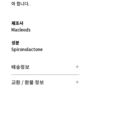
야 합니다.
제조사
Macleods
성분
Spironolactone
배송정보
배송 방법
: 택배 배송
교환 / 환불 정보
배송 비용
: 무료 (대한민국, 일본 이외 국
- 파손 또는 손상된 제품을 받으신 경우
가는 3만원)
파손된 제품 사진과 함께 문의 주시면 조
치해 드리겠습니다.
평균 배송기간
: 4 ~ 5주
해외 배송 특성상 현지 배송 상황, 통관,
- 표준약관에 의거하여 교환 및 환불은
비행기 운행 등의
제품수령일로부터 7일 이내에 교환 및 환
다양한 문제로 실제 배송기간과 차이가