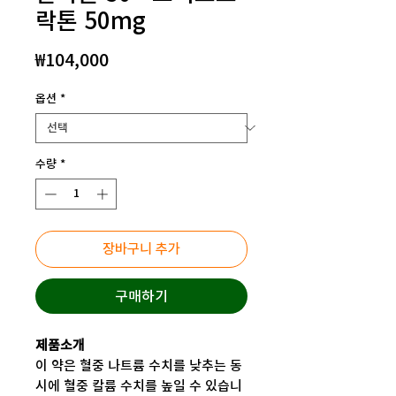
락톤 50mg
가
₩104,000
격
옵션
*
수량
*
장바구니 추가
구매하기
제품소개
이 약은 혈중 나트륨 수치를 낮추는 동
시에 혈중 칼륨 수치를 높일 수 있습니