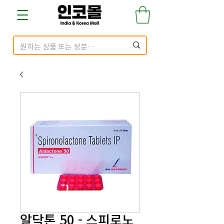
알닥톤 50 - 스피로노