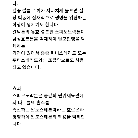
다.
혈중 칼륨 수치가 지나치게 높으면 심
장 박동에 잠재적으로 생명을 위협하는
이상이 생기기도 합니다.
알닥톤의 유효 성분인 스피노도락톤이
남성호르몬을 억제하여 탈모진행을 억
제하는
기전이 있어서 종종 피나스테리드 또는
두타스테리드와의 조합약으로도 사용
되고 있습니다.
효과
스피로노락톤은 콩팥의 원위세뇨관에
서 나트륨의 흡수를
촉진하는 알도스테론이라는 호르몬과
경쟁하여 알도스테론의 작용을 억제합
니다