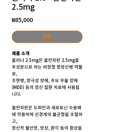
2.5mg
가
₩85,000
격
품절
제품 소개
올라나 2.5mg은 올란자핀 2.5mg을
주성분으로 하는 비정형 항정신병 약물
로,
조현병, 양극성 장애, 주요 우울 장애
(MDD) 등의 정신 질환 치료에 사용됩
니다.
올란자핀은 도파민과 세로토닌 수용체
에 작용하여 신경계의 불균형을 조절하
고,
정신적 불안정, 망상, 환각 등의 증상을