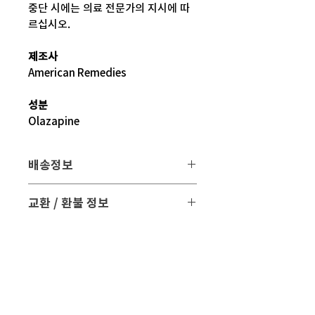
중단 시에는 의료 전문가의 지시에 따
르십시오.
제조사
American Remedies
성분
Olazapine
배송정보
배송 방법
: 택배 배송
교환 / 환불 정보
배송 비용
: 무료 (대한민국, 일본 이외 국
- 파손 또는 손상된 제품을 받으신 경우
가는 3만원)
파손된 제품 사진과 함께 문의 주시면 조
치해 드리겠습니다.
평균 배송기간
: 4 ~ 5주
해외 배송 특성상 현지 배송 상황, 통관,
- 표준약관에 의거하여 교환 및 환불은
비행기 운행 등의
제품수령일로부터 7일 이내에 교환 및 환
다양한 문제로 실제 배송기간과 차이가