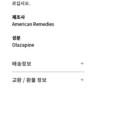
르십시오.
제조사
American Remedies
성분
Olazapine
배송정보
배송 방법
: 택배 배송
교환 / 환불 정보
배송 비용
: 무료 (대한민국, 일본 이외 국
- 파손 또는 손상된 제품을 받으신 경우
가는 3만원)
파손된 제품 사진과 함께 문의 주시면 조
치해 드리겠습니다.
평균 배송기간
: 4 ~ 5주
해외 배송 특성상 현지 배송 상황, 통관,
- 표준약관에 의거하여 교환 및 환불은
비행기 운행 등의
제품수령일로부터 7일 이내에 교환 및 환
다양한 문제로 실제 배송기간과 차이가
불이 가능합니다.
있을 수 있습니다.