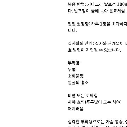
복용 방법: 카마그라 발포정 100
다. 발포정이 물에 녹아 음료처럼 
일일 권장량: 하루 1정을 초과하지
니다.
식사와의 관계: 식사와 관계없이 
효 발현이 지연될 수 있습니다.
부작용
두통
소화불량
얼굴의 홍조
비염 또는 코막힘
시야 흐림(푸른빛이 도는 시야)
어지러움
심각한 부작용으로는 가슴 통증, 심