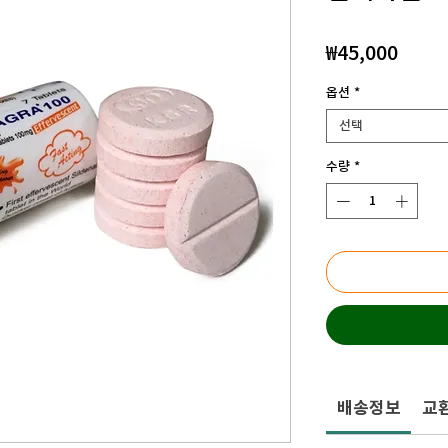
가
₩45,000
격
옵션
*
선택
수량
*
배송정보
교환