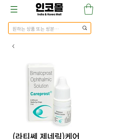
(라티쎄 제네릭)케어