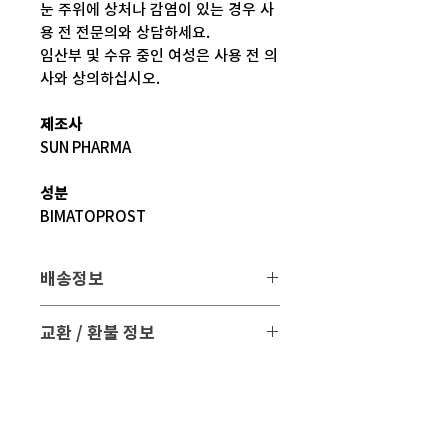
눈 주위에 상처나 감염이 있는 경우 사
용 전 전문의와 상담하세요.
임산부 및 수유 중인 여성은 사용 전 의
사와 상의하십시오.
제조사
SUN PHARMA
성분
BIMATOPROST
배송정보
배송 방법
: 택배 배송
교환 / 환불 정보
배송 비용
: 무료 (대한민국, 일본 이외 국
- 파손 또는 손상된 제품을 받으신 경우
가는 3만원)
파손된 제품 사진과 함께 문의 주시면 조
치해 드리겠습니다.
평균 배송기간
: 4 ~ 5주
해외 배송 특성상 현지 배송 상황, 통관,