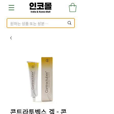
콘트라투벡스 겔 - 콘