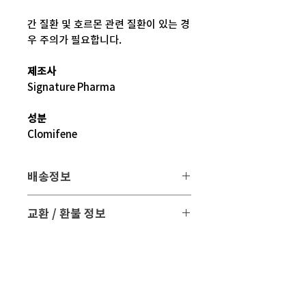
간 질환 및 호르몬 관련 질환이 있는 경
우 주의가 필요합니다.
제조사
Signature Pharma
성분
Clomifene
배송정보
배송 방법
: 택배 배송
교환 / 환불 정보
배송 비용
: 무료 (대한민국, 일본 이외 국
- 파손 또는 손상된 제품을 받으신 경우
가는 3만원)
파손된 제품 사진과 함께 문의 주시면 조
치해 드리겠습니다.
평균 배송기간
: 4 ~ 5주
해외 배송 특성상 현지 배송 상황, 통관,
- 표준약관에 의거하여 교환 및 환불은
비행기 운행 등의