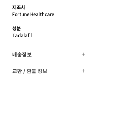
제조사
Fortune Healthcare
성분
Tadalafil
배송정보
배송 방법
: 택배 배송
교환 / 환불 정보
배송 비용
: 무료 (대한민국, 일본 이외 국
- 파손 또는 손상된 제품을 받으신 경우
가는 3만원)
파손된 제품 사진과 함께 문의 주시면 조
치해 드리겠습니다.
평균 배송기간
: 4 ~ 5주
해외 배송 특성상 현지 배송 상황, 통관,
- 표준약관에 의거하여 교환 및 환불은
비행기 운행 등의
제품수령일로부터 7일 이내에 교환 및 환
다양한 문제로 실제 배송기간과 차이가
불이 가능합니다.
있을 수 있습니다.
현지 상황 등에 따라 배송이 지연될 수도
- 만일 단순변심으로 교환 및 반품을 원하
있습니다.