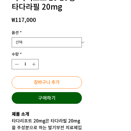
타다라필 20mg
가
₩117,000
격
옵션
*
수량
*
장바구니 추가
구매하기
제품 소개
타다리프트 20mg은 타다라필 20mg
을 주성분으로 하는 발기부전 치료제입