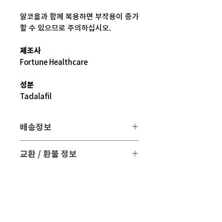
알코올과 함께 복용하면 부작용이 증가
할 수 있으므로 주의하십시오.
제조사
Fortune Healthcare
성분
Tadalafil
배송정보
배송 방법
: 택배 배송
교환 / 환불 정보
배송 비용
: 무료 (대한민국, 일본 이외 국
- 파손 또는 손상된 제품을 받으신 경우
가는 3만원)
파손된 제품 사진과 함께 문의 주시면 조
치해 드리겠습니다.
평균 배송기간
: 4 ~ 5주
해외 배송 특성상 현지 배송 상황, 통관,
- 표준약관에 의거하여 교환 및 환불은
비행기 운행 등의