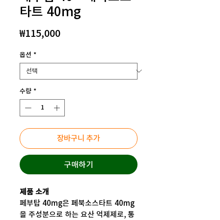
타트 40mg
가
₩115,000
격
옵션
*
수량
*
장바구니 추가
구매하기
제품 소개
페부탑 40mg은 페북소스타트 40mg
을 주성분으로 하는 요산 억제제로, 통