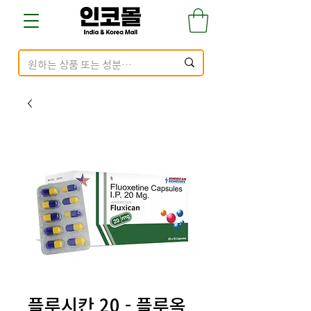
플루시칸 20 - 플루옥