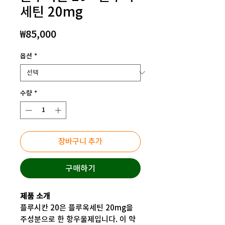
세틴 20mg
가
₩85,000
격
옵션
*
수량
*
장바구니 추가
구매하기
제품 소개
플루시칸 20은 플루옥세틴 20mg을
주성분으로 한 항우울제입니다. 이 약