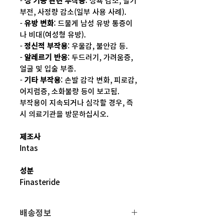
-
성 기능 관련 부작용
: 성욕 감소, 발기
부전, 사정량 감소(일부 사용 사례).
-
유방 변화
: 드물게 남성 유방 통증이
나 비대(여성형 유방).
-
정신적 부작용
: 우울감, 불안감 등.
-
알레르기 반응
: 두드러기, 가려움증,
얼굴 및 입술 부종.
-
기타 부작용
: 손발 감각 변화, 피로감,
어지럼증, 소화불량 등이 보고됨.
부작용이 지속되거나 심각할 경우, 즉
시 의료기관을 방문하십시오.
제조사
Intas
성분
Finasteride
배송정보