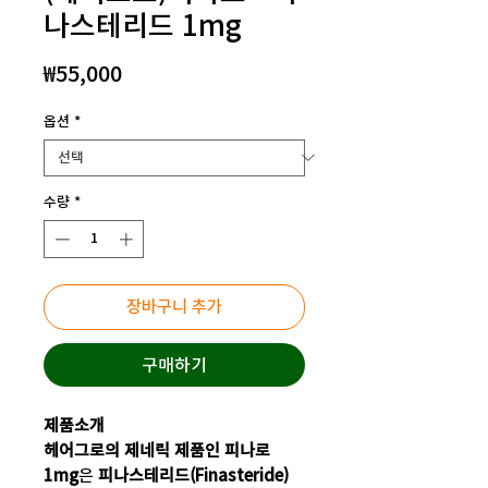
나스테리드 1mg
가
₩55,000
격
옵션
*
수량
*
장바구니 추가
구매하기
제품소개
헤어그로의 제네릭 제품인 피나로
1mg
은
피나스테리드(Finasteride)