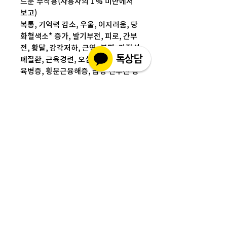
드문 부작용(사용자의 1% 미만에서
보고)
복통, 기억력 감소, 우울, 어지러움, 당
화혈색소* 증가, 발기부전, 피로, 간부
전, 황달, 감각저하, 근염, 불면, 간질성
폐질환, 근육경련, 오심, 가려움증, 근
육병증, 횡문근융해증, 급성 신부전 등
제조사
zydus cardiva
성분
Pitavastatin
배송정보
배송 방법
: 택배 배송
교환 / 환불 정보
배송 비용
: 무료 (대한민국, 일본 이외 국
- 파손 또는 손상된 제품을 받으신 경우
가는 3만원)