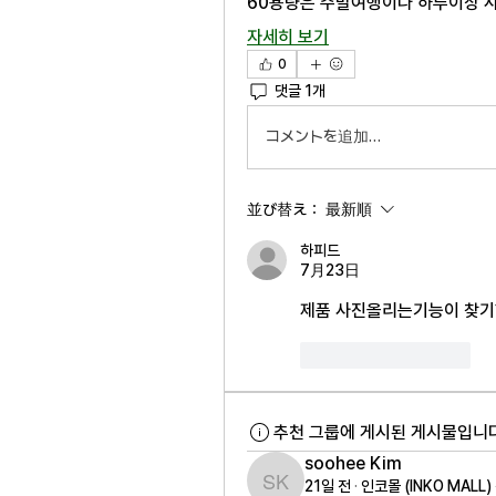
60용량은 주말여행이나 하루이상 
자세히 보기
0
댓글 1개
コメントを追加…
並び替え：
最新順
하피드
7月23日
제품 사진올리는기능이 찾기
いいね！
返信
추천 그룹에 게시된 게시물입니다
soohee Kim
21일 전
·
인코몰 (INKO MALL
soohee Kim