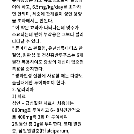
유지용량은 최소 유효량으로서 설정되
어야 하고, 6.5mg/kg/day를 초과하
면 안되며, 체중에 관계없이 성인 용량
을 초과해서는 안된다.
* 이 약은 효과가 나타나는데 몇주가
소요되는데 반해 부작용은 그보다 빨리
나타날 수 있다.
* 류마티스 관절염, 유년성류마티스 관
절염, 원판성 및 전신홍반루푸스는 6개
월간 복용하여도 증상의 개선이 없으면
복용을 중지한다.
* 광과민성 질환에 사용할 때는 다량노
출될때에만 투여하여야 한다.
2. 말라리아
1) 치료
성인 – 급성질환 치료시 처음에는
800mg을 투여하고 6∼8시간간격으
로 400mg씩 3회 더 투여하여
2일동안 총 2g을 투여한다. 열대 열원
충, 삼일열원충(P.falciparum,