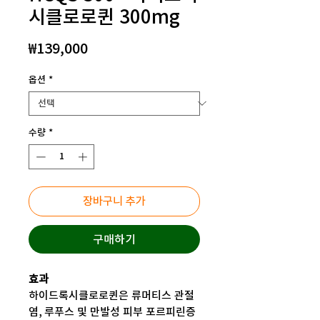
시클로로퀸 300mg
가
₩139,000
격
옵션
*
수량
*
장바구니 추가
구매하기
효과
하이드록시클로로퀸은 류머티스 관절
염, 루푸스 및 만발성 피부 포르피린증