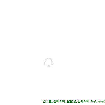
고객상담센터(CS)
월-금 : 10:30-18:30
​주말 & 공휴일 : 휴무
인코몰은 제품을 직접 제조,생산하여 판매하는
고객지원 관련 문의 사항은 사이트 우측에 위
인코몰은 재고를 보유하지않으며 개인적인 자
인코몰, 핀페시아, 팔팔정, 핀페시아 직구, 구구