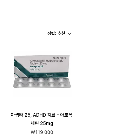
정렬:
추천
아셉타 25, ADHD 치료 - 아토목
세틴 25mg
가격
₩119,000