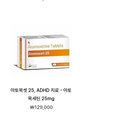
아토목셋 25, ADHD 치료 - 아토
목세틴 25mg
가격
₩129,000