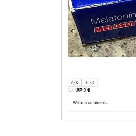
0
댓글 0개
Write a comment...