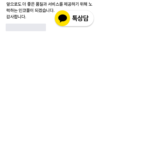
앞으로도 더 좋은 품질과 서비스를 제공하기 위해 노
력하는 인코몰이 되겠습니다.
감사합니다.
Like
Reply
소개
실제 구매 고객님들의 솔직한 경험과 사용 후
기를 공유하는 공간 입니다. 제품 선택 전 가
장 궁금해하시는
...
더보기
고객상담센터(CS)
월-금 : 10:30-18:30
​주말 & 공휴일 : 휴무
인코몰은 제품을 직접 제조,생산하여 판매하는 사이트가