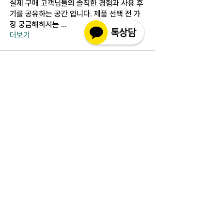
실제 구매 고객님들의 솔직한 경험과 사용 후
기를 공유하는 공간 입니다. 제품 선택 전 가
장 궁금해하시는
...
더보기
고객상담센터(CS)
월-금 : 10:30-18:30
​주말 & 공휴일 : 휴무
인코몰은 제품을 직접 제조,생산하여 판매하는 사이트가
아닌 구매대행 사이트입니다.
고객지원 관련 문의 사항은 사이트 우측에 위치해 있는 실
시간채팅 으로 친절히 안내하겠습니다.
인코몰은 재고를 보유하지않으며 개인적인 자가사용 범위
와 수입양내에서만 구매대행을 해드립니다.
인코몰, 핀페시아, 팔팔정, 핀페시아 직구, 구구정, 카마그
라, 카마그라 직구, 슈퍼카마그라​