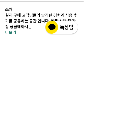
소개
실제 구매 고객님들의 솔직한 경험과 사용 후
기를 공유하는 공간 입니다. 제품 선택 전 가
장 궁금해하시는
...
더보기
고객상담센터(CS)
월-금 : 10:30-18:30
​주말 & 공휴일 : 휴무
인코몰은 제품을 직접 제조,생산하여 판매하는 사이트가
아닌 구매대행 사이트입니다.
고객지원 관련 문의 사항은 사이트 우측에 위치해 있는 실
시간채팅 으로 친절히 안내하겠습니다.
인코몰은 재고를 보유하지않으며 개인적인 자가사용 범위
와 수입양내에서만 구매대행을 해드립니다.
인코몰, 핀페시아, 팔팔정, 핀페시아 직구, 구구정, 카마그