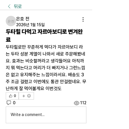
뒤로
은호 전
은호 전
2026년 1월 15일
두타힐 다먹고 자르아보디로 변겨완
료
두타힐로만 꾸준하게 먹다가 자르아보디 라
는 두타 성분 계열이 나와서 새로 주문해봤네
요. 효과는 비슷할꺼라고 생각들어요 아직까
지 뭐 먹는다고 머리가 더 빠지거나 그런느낌
은 없고 유지해주는 느낌이라서요. 배송도 3
주 조금 걸렸고 이번에도 통관 안걸렸네요. 무
난하게 잘 먹어볼게요 이번것도
0
0
112
Write a comment...