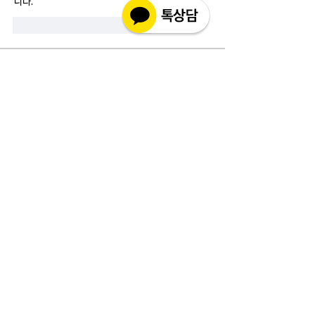
니다.
Gefällt mir
Antworten
소개
실제 구매 고객님들의 솔직한 경험과 사용 후
기를 공유하는 공간 입니다. 제품 선택 전 가
장 궁금해하시는
...
더보기
고객상담센터(CS)
월-금 : 10:30-18:30
​주말 & 공휴일 : 휴무
인코몰은 제품을 직접 제조,생산하여 판매하는 사이트가
아닌 구매대행 사이트입니다.
고객지원 관련 문의 사항은 사이트 우측에 위치해 있는 실
시간채팅 으로 친절히 안내하겠습니다.