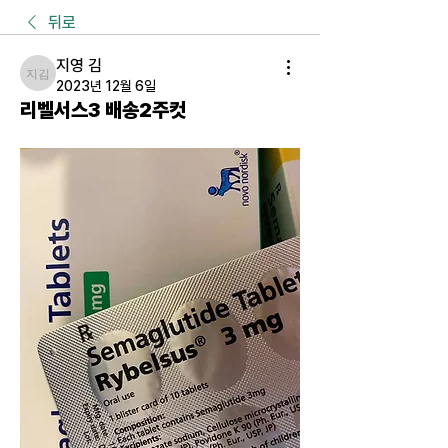
뒤로
지영 김
지영 김
2023년 12월 6일
리벨서스3 배송2주컷