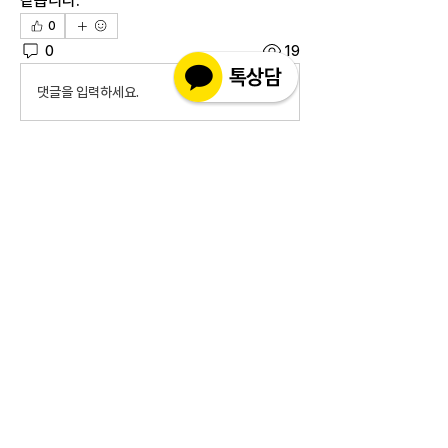
같습니다. 
0
0
19
댓글을 입력하세요.
소개
실제 구매 고객님들의 솔직한 경험과 사용 후
기를 공유하는 공간 입니다. 제품 선택 전 가
장 궁금해하시는
...
더보기
고객상담센터(CS)
월-금 : 10:30-18:30
​주말 & 공휴일 : 휴무