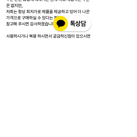
은 없지만, 
저희는 항상 최저가로 제품을 제공하고 있어 더 나은 
가격으로 구매하실 수 있다는 점을 
참고해 주시면 감사하겠습니다!
사용하시거나 복용 하시면서 궁금하신점이 있으시면 
홈페이지 상단 '문의하기'와 '1:1 카카오톡  채널'을 운
영 하고 있으니 문의 남겨주시면 보다 빠르게 답변 드
리도록 하겠습니다!
앞으로도 더 좋은 품질과 서비스를 제공하기 위해 노
력하는 인코몰이 되겠습니다.
감사합니다.
Like
Reply
소개
실제 구매 고객님들의 솔직한 경험과 사용 후
기를 공유하는 공간 입니다. 제품 선택 전 가
장 궁금해하시는
...
더보기