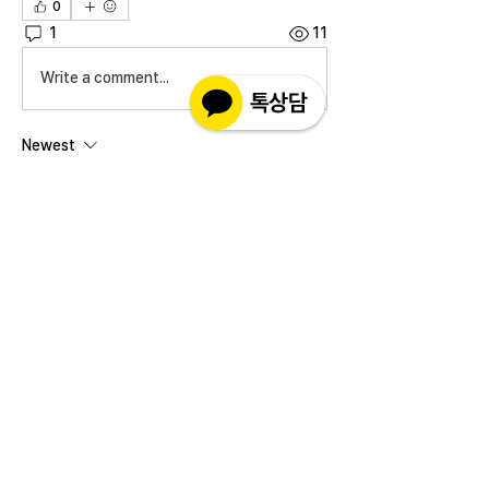
0
1
11
Write a comment...
Newest
인코몰 운영자
Jun 12, 2025
안녕하세요 고객님 인코몰입니다.
정성스럽게 작성해주신 소중한 후기 정말 감사드립니
다!
제품 사용 중 궁금하신 점이나 불편하신 점이 있다면,
홈페이지 상단의 ‘문의하기’ 또는 1:1 카카오톡 채널
을 통해 언제든지 편하게 문의 주세요.
보다 빠르게, 정확하게 도와드릴 수 있도록 항상 준비
하고 있습니다.
앞으로도 고객님의 만족을 최우선으로 생각하며,
더 좋은 제품과 서비스로 보답하는 인코몰이 되겠습